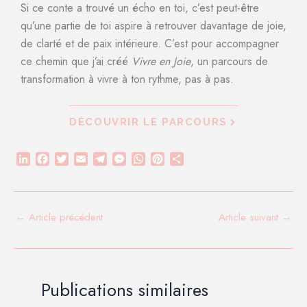
Si ce conte a trouvé un écho en toi, c’est peut-être
qu’une partie de toi aspire à retrouver davantage de joie,
de clarté et de paix intérieure. C’est pour accompagner
ce chemin que j’ai créé
Vivre en Joie
, un parcours de
transformation à vivre à ton rythme, pas à pas.
DÉCOUVRIR LE PARCOURS
L
F
T
E
T
M
W
P
P
i
a
w
m
e
e
h
i
a
n
c
i
a
l
s
a
n
r
k
e
t
i
e
s
t
t
t
e
b
t
l
g
e
s
e
a
←
Article précédent
Article suivant
→
d
o
e
r
n
A
r
g
I
o
r
a
g
p
e
e
n
k
m
e
p
s
r
r
t
Publications similaires