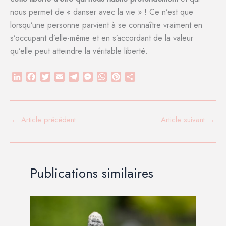
nous permet de « danser avec la vie » ! Ce n’est que
lorsqu’une personne parvient à se connaître vraiment en
s’occupant d’elle-même et en s’accordant de la valeur
qu’elle peut atteindre la véritable liberté.
L
F
T
E
T
M
W
P
P
i
a
w
m
e
e
h
i
a
n
c
i
a
l
s
a
n
r
k
e
t
i
e
s
t
t
t
e
b
t
l
g
e
s
e
a
←
Article précédent
Article suivant
→
d
o
e
r
n
A
r
g
I
o
r
a
g
p
e
e
n
k
m
e
p
s
r
r
t
Publications similaires