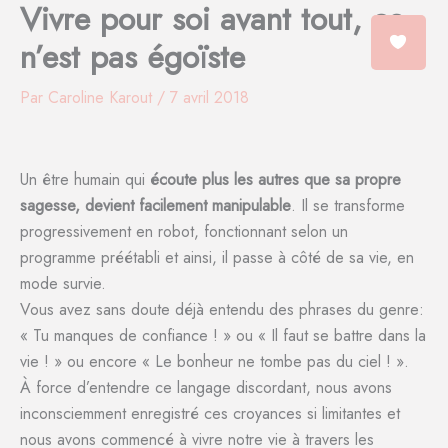
Vivre pour soi avant tout, ce
Aller
au
n’est pas égoïste
contenu
Par
Caroline Karout
/
7 avril 2018
Un être humain qui
écoute plus les autres que sa propre
sagesse, devient facilement manipulable
. Il se transforme
progressivement en robot, fonctionnant selon un
programme préétabli et ainsi, il passe à côté de sa vie, en
mode survie.
Vous avez sans doute déjà entendu des phrases du genre:
« Tu manques de confiance ! » ou « Il faut se battre dans la
vie ! » ou encore « Le bonheur ne tombe pas du ciel ! ».
À force d’entendre ce langage discordant, nous avons
inconsciemment enregistré ces croyances si limitantes et
nous avons commencé à vivre notre vie à travers les