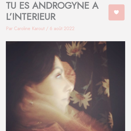
TU ES ANDROGYNE A
Aller
au
L’INTERIEUR
contenu
Par
Caroline Karout
/
6 août 2022