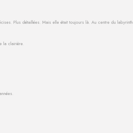
écises.
Plus détaillées.
Mais elle était toujours là.
Au centre du labyrinth
 la clairière.
 années.