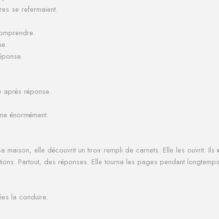
res se refermaient.
 comprendre.
ne.
réponse.
 après réponse.
ême énormément.
a maison, elle découvrit un tiroir rempli de carnets.
Elle les ouvrit.
Ils
tions.
Partout, des réponses.
Elle tourna les pages pendant longtemps
ées la conduire.