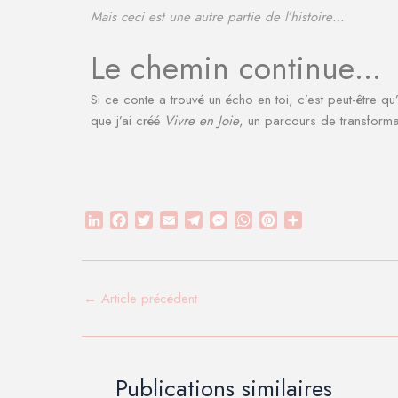
Mais ceci est une autre partie de l’histoire…
Le chemin continue…
Si ce conte a trouvé un écho en toi, c’est peut-être q
que j’ai créé
Vivre en Joie
, un parcours de transforma
L
F
T
E
T
M
W
P
P
i
a
w
m
e
e
h
i
a
n
c
i
a
l
s
a
n
r
k
e
t
i
e
s
t
t
t
e
b
t
l
g
e
s
e
a
←
Article précédent
d
o
e
r
n
A
r
g
I
o
r
a
g
p
e
e
n
k
m
e
p
s
r
r
t
Publications similaires