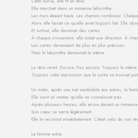
Cette nuit-là, elle fit un rêve.
Elle marchait dans un immense labyrinthe.
Les murs étaient hauts.
Les chemins nombreux.
Chaque 
Alors elle faisait ce qu’elle avait toujours fait.
Elle obs
Et surtout, elle dessinait des cartes.
À chaque croisement, elle notait une direction.
À chaq
Les cartes devenaient de plus en plus précises.
Mais le labyrinthe demeurait le même.
Le rêve revint.
Encore.
Puis encore.
Toujours le même 
Toujours cette impression que la sortie se trouvait just
Un matin, après une nuit semblable aux autres, la fem
Elle suivit un sentier qu’elle ne connaissait pas.
Après plusieurs heures, elle arriva devant un immense 
Son cœur se serra légèrement.
Elle le reconnut immédiatement.
C’était celui de son rê
La femme entra.