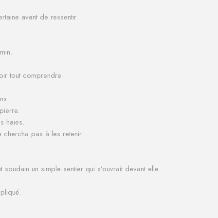
rtaine avant de ressentir.
min.
oir tout comprendre.
ns.
pierre.
s haies.
e chercha pas à les retenir.
ut soudain un simple sentier qui s’ouvrait devant elle.
pliqué.