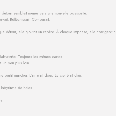
détour semblait mener vers une nouvelle possibilité.
ervait.
Réfléchissait.
Comparait.
ue détour, elle ajoutait un repère.
À chaque impasse, elle corrigeait s
labyrinthe.
Toujours les mêmes cartes.
e un peu plus loin.
me partit marcher.
L’air était doux.
Le ciel était clair.
labyrinthe de haies.
ve.